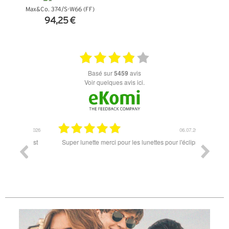
Max&Co. 374/S-W66 (FF)
94,25 €
+ D'INFOS
basé sur
5459
avis
Voir quelques avis ici.
18.07.2026
06.07.2026
ande est
Super lunette merci pour les lunettes pour l'éclipse
Prix attr
les t
différen
des lune
reçu so