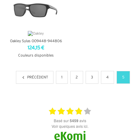
Oakley Sylas OO9448-944806
124,15 €
Couleurs disponibles
+ D'INFOS
PRÉCÉDENT
1
2
3
4
5
basé sur
5459
avis
Voir quelques avis ici.