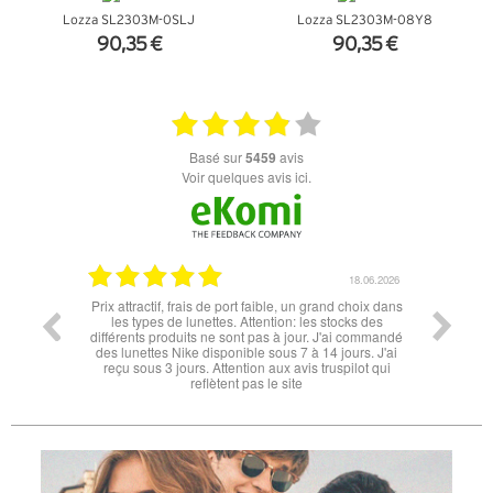
Lozza SL2303M-0SLJ
Lozza SL2303M-08Y8
90,35 €
90,35 €
+ D'INFOS
+ D'INFOS
basé sur
5459
avis
Voir quelques avis ici.
06.07.2026
18.06.2026
l'éclipse
Prix attractif, frais de port faible, un grand choix dans
tout est
les types de lunettes. Attention: les stocks des
différents produits ne sont pas à jour. J'ai commandé
des lunettes Nike disponible sous 7 à 14 jours. J'ai
reçu sous 3 jours. Attention aux avis truspilot qui
reflètent pas le site