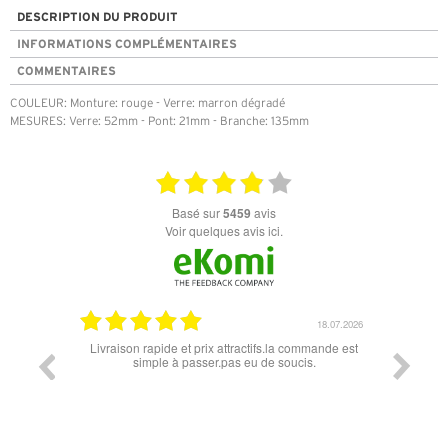
DESCRIPTION DU PRODUIT
INFORMATIONS COMPLÉMENTAIRES
COMMENTAIRES
COULEUR: Monture: rouge - Verre: marron dégradé
MESURES: Verre: 52mm - Pont: 21mm - Branche: 135mm
basé sur
5459
avis
Voir quelques avis ici.
07.04.2026
18.07.2026
 conforme
Livraison rapide et prix attractifs.la commande est
Super lu
simple à passer.pas eu de soucis.