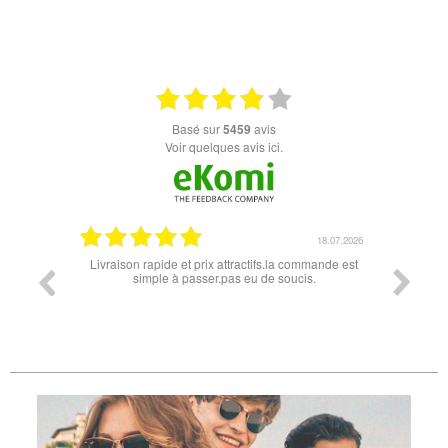
basé sur
5459
avis
Voir quelques avis ici.
18.07.2026
06.07.2026
la commande est
Super lunette merci pour les lunettes pour l'éclipse
Pr
oucis.
di
d