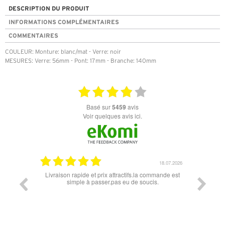
DESCRIPTION DU PRODUIT
INFORMATIONS COMPLÉMENTAIRES
COMMENTAIRES
COULEUR: Monture: blanc/mat - Verre: noir
MESURES: Verre: 56mm - Pont: 17mm - Branche: 140mm
basé sur
5459
avis
Voir quelques avis ici.
18.07.2026
06.07
x attractifs.la commande est
Super lunette merci pour les lunettes pour l'écl
r.pas eu de soucis.