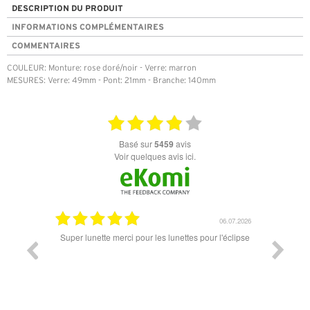
DESCRIPTION DU PRODUIT
INFORMATIONS COMPLÉMENTAIRES
COMMENTAIRES
COULEUR: Monture: rose doré/noir - Verre: marron
MESURES: Verre: 49mm - Pont: 21mm - Branche: 140mm
basé sur
5459
avis
Voir quelques avis ici.
18.07.2026
06.07.2026
ande est
Super lunette merci pour les lunettes pour l'éclipse
Prix attr
les t
différen
des lune
reçu so