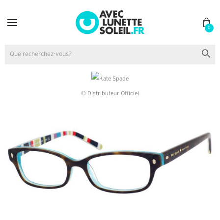
0
© Distributeur Officiel