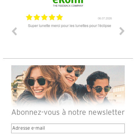
18.07.2026
06.07.2026
ande est
Super lunette merci pour les lunettes pour l'éclipse
Prix attr
les t
différen
des lune
reçu so
Abonnez-vous à notre newsletter