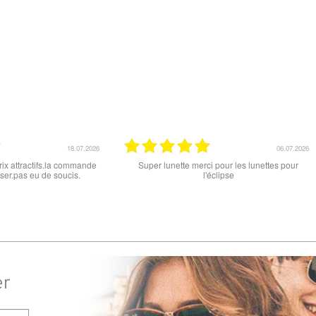
15.06.2026
12.06.2026
e ce soit le produit commandé
super les lunettes, très cool, merci
ivraison . merci
er