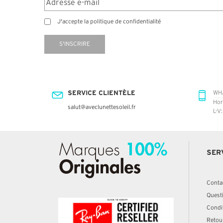
J'accepte la politique de confidentialité
S'INSCRIRE
SERVICE CLIENTÈLE
WH
Hor
salut@aveclunettesoleil.fr
L-V
SER
Conta
Quest
Condit
Retou