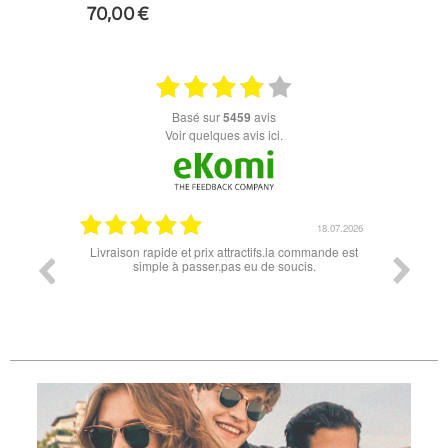
70,00 €
+ D'INFOS
basé sur
5459
avis
Voir quelques avis ici.
18.07.2026
06.07
x attractifs.la commande est
Super lunette merci pour les lunettes pour l'écl
r.pas eu de soucis.