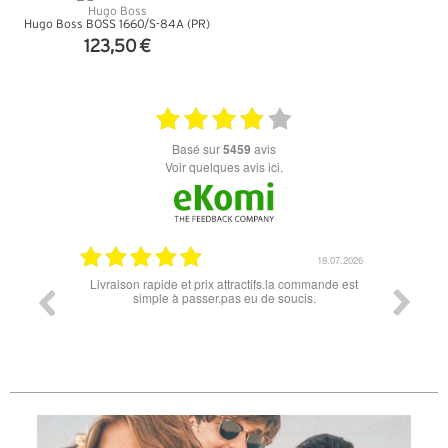
Hugo Boss BOSS 1660/S-84A (PR)
123,50 €
+ D'INFOS
basé sur
5459
avis
Voir quelques avis ici.
.04.2026
18.07.2026
onforme
Livraison rapide et prix attractifs.la commande est
Super lune
simple à passer.pas eu de soucis.