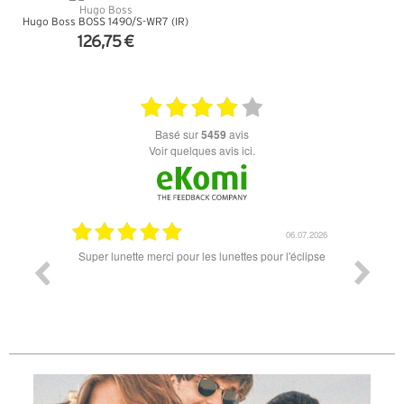
Hugo Boss BOSS 1490/S-WR7 (IR)
126,75 €
+ D'INFOS
basé sur
5459
avis
Voir quelques avis ici.
18.07.2026
06.07.2026
ande est
Super lunette merci pour les lunettes pour l'éclipse
Prix attr
les t
différen
des lune
reçu so