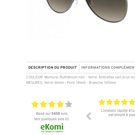
DESCRIPTION DU PRODUIT
INFORMATIONS COMPLÉMEN
COULEUR: Monture: Ruthénium noir - Verre: Antireflex vert brun no
MESURES: Verre: 61mm - Pont: 14mm - Branche: 145mm
06.07.2026
18.06.2026
ttes pour
Prix attractif, frais de port faible, un grand choix
tout est 
basé sur
5459
avis
dans les types de lunettes. Attention: les stocks
des différents produits ne sont pas à jour. J'ai
Voir quelques avis ici.
commandé des lunettes Nike disponible sous 7 à
14 jours. J'ai reçu sous 3 jours. Attention aux avis
truspilot qui reflètent pas le site