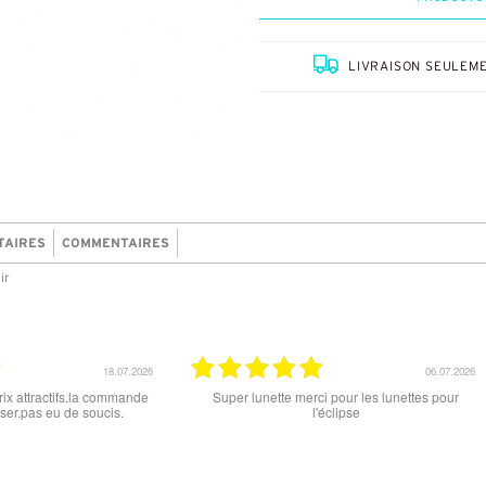
LIVRAISON SEULEME
TAIRES
COMMENTAIRES
ir
15.06.2026
parfait , que ce soit le produit commandé
super les lunettes, très cool, 
ou la livraison . merci