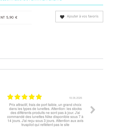
Ajouter à vos favoris
NT 5,90 €
12.06.2026
11.06.2026
merci
Rien à redire si ce n'est la livraison qui est un
Rapide, f
peu longue à mon goût. Cependant les lunettes
sont top !!