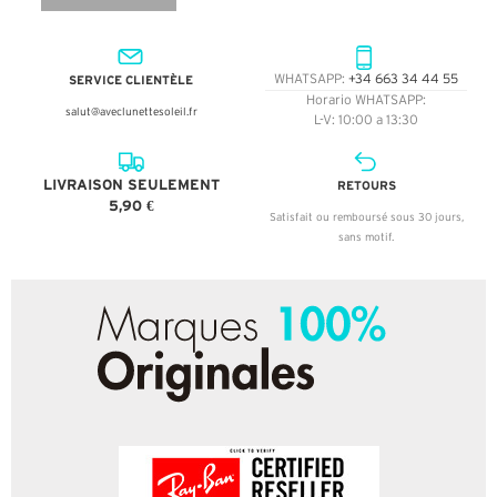
SERVICE CLIENTÈLE
WHATSAPP:
+34 663 34 44 55
Horario WHATSAPP:
salut@aveclunettesoleil.fr
L-V: 10:00 a 13:30
LIVRAISON SEULEMENT
RETOURS
5,90 €
Satisfait ou remboursé sous 30 jours,
sans motif.