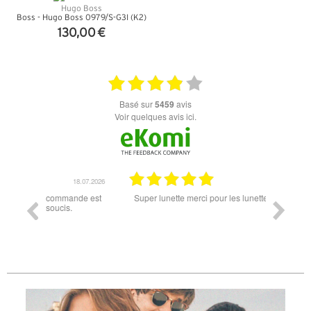
Boss - Hugo Boss 0979/S-G3I (K2)
130,00 €
+ D'INFOS
basé sur
5459
avis
Voir quelques avis ici.
18.07.2026
06.07.2026
ande est
Super lunette merci pour les lunettes pour l'éclipse
Prix attr
les t
différen
des lune
reçu so