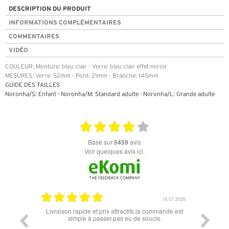
DESCRIPTION DU PRODUIT
INFORMATIONS COMPLÉMENTAIRES
COMMENTAIRES
VIDÉO
COULEUR: Monture: bleu clair - Verre: bleu clair effet miroir
MESURES: Verre: 52mm - Pont: 21mm - Branche: 145mm
GUIDE DES TAILLES
Noronha/S: Enfant - Noronha/M: Standard adulte - Noronha/L: Grande adulte
basé sur
5459
avis
Voir quelques avis ici.
07.04.2026
18.07.2026
 conforme
Livraison rapide et prix attractifs.la commande est
Super lu
simple à passer.pas eu de soucis.