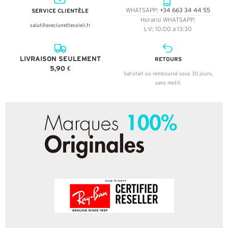
SERVICE CLIENTÈLE
WHATSAPP:
+34 663 34 44 55
Horario WHATSAPP:
salut@aveclunettesoleil.fr
L-V: 10:00 a 13:30
LIVRAISON SEULEMENT
RETOURS
5,90 €
Satisfait ou remboursé sous 30 jours,
sans motif.