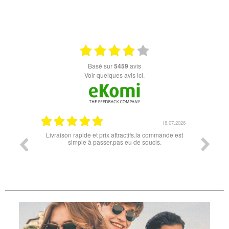
basé sur
5459
avis
Voir quelques avis ici.
18.07.2026
apide et prix attractifs.la commande est
Super lunette merci pour les lunette
mple à passer.pas eu de soucis.