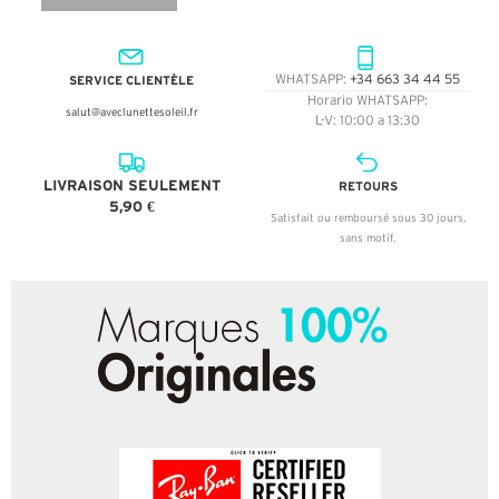
SERVICE CLIENTÈLE
WHATSAPP:
+34 663 34 44 55
Horario WHATSAPP:
salut@aveclunettesoleil.fr
L-V: 10:00 a 13:30
LIVRAISON SEULEMENT
RETOURS
5,90 €
Satisfait ou remboursé sous 30 jours,
sans motif.