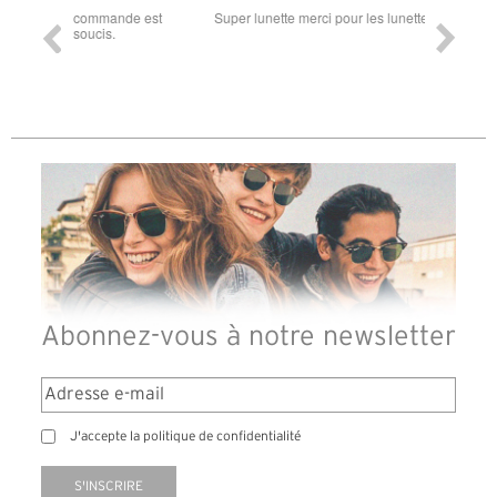
ande est
Super lunette merci pour les lunettes pour l'éclipse
Prix attr
les t
différen
des lune
reçu so
Abonnez-vous à notre newsletter
J'accepte la politique de confidentialité
S'INSCRIRE