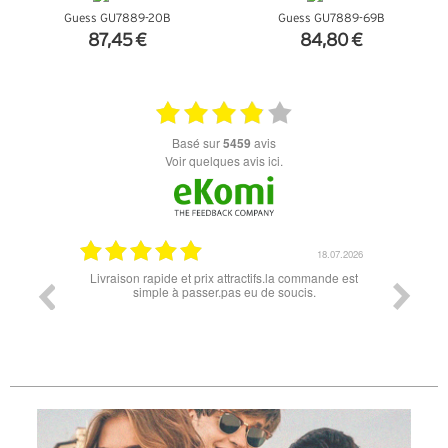
Guess GU7889-20B
Guess GU7889-69B
87,45 €
84,80 €
+ D'INFOS
+ D'INFOS
basé sur
5459
avis
Voir quelques avis ici.
18.07.2026
06.07.2026
mmande est
Super lunette merci pour les lunettes pour l'éclipse
Prix at
s.
les
différe
des lu
reçu 