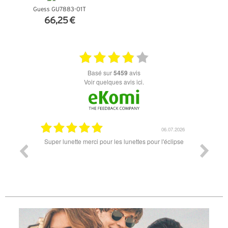
Guess GU7883-01T
66,25 €
+ D'INFOS
basé sur
5459
avis
Voir quelques avis ici.
18.07.2026
06.07.2026
ande est
Super lunette merci pour les lunettes pour l'éclipse
Prix attr
les t
différen
des lune
reçu so