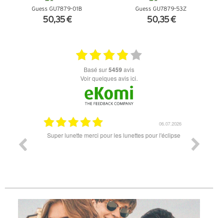
Guess GU7879-01B
Guess GU7879-53Z
50,35 €
50,35 €
+ D'INFOS
+ D'INFOS
basé sur
5459
avis
Voir quelques avis ici.
18.07.2026
06.07.2026
ande est
Super lunette merci pour les lunettes pour l'éclipse
Prix attr
les t
différen
des lune
reçu so