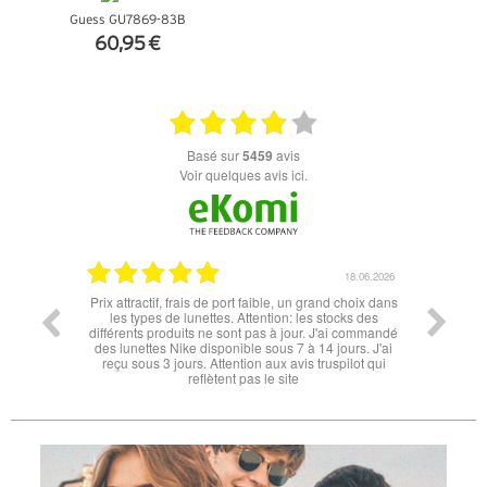
Guess GU7869-83B
60,95 €
+ D'INFOS
basé sur
5459
avis
Voir quelques avis ici.
06.07.2026
18.06.2026
l'éclipse
Prix attractif, frais de port faible, un grand choix dans
tout est
les types de lunettes. Attention: les stocks des
différents produits ne sont pas à jour. J'ai commandé
des lunettes Nike disponible sous 7 à 14 jours. J'ai
reçu sous 3 jours. Attention aux avis truspilot qui
reflètent pas le site