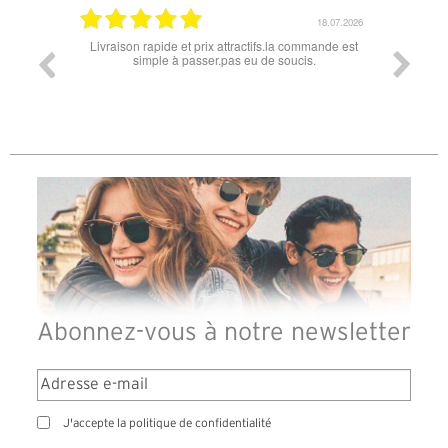
18.07.2026
06.07.2026
la commande est
Super lunette merci pour les lunettes pour l'éclipse
Pr
oucis.
di
d
Abonnez-vous à notre newsletter
J'accepte la politique de confidentialité