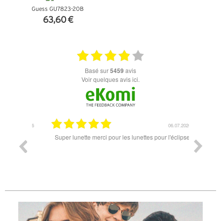
Guess GU7823-20B
63,60 €
+ D'INFOS
basé sur
5459
avis
Voir quelques avis ici.
18.07.2026
06.07.2026
ande est
Super lunette merci pour les lunettes pour l'éclipse
Prix attr
les t
différen
des lune
reçu so