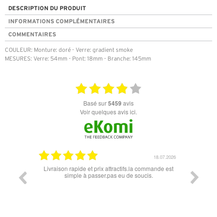
DESCRIPTION DU PRODUIT
INFORMATIONS COMPLÉMENTAIRES
COMMENTAIRES
COULEUR: Monture: doré - Verre: gradient smoke
MESURES: Verre: 54mm - Pont: 18mm - Branche: 145mm
basé sur
5459
avis
Voir quelques avis ici.
18.07.2026
et prix attractifs.la commande est
Super lunette merci pour les lunettes pour
passer.pas eu de soucis.