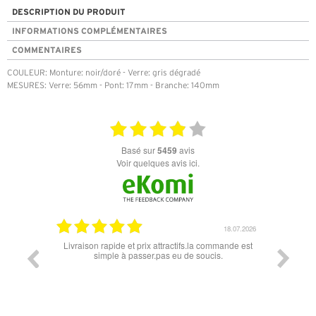
DESCRIPTION DU PRODUIT
INFORMATIONS COMPLÉMENTAIRES
COMMENTAIRES
COULEUR: Monture: noir/doré - Verre: gris dégradé
MESURES: Verre: 56mm - Pont: 17mm - Branche: 140mm
basé sur
5459
avis
Voir quelques avis ici.
07.04.2026
18.07.2026
 conforme
Livraison rapide et prix attractifs.la commande est
Super lu
simple à passer.pas eu de soucis.