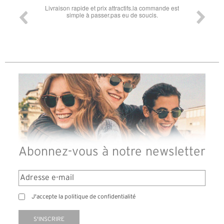
ommande est
Super lunette merci pour les lunettes pour l'éclipse
Prix a
is.
le
diffé
des l
reçu
Abonnez-vous à notre newsletter
J'accepte la politique de confidentialité
S'INSCRIRE