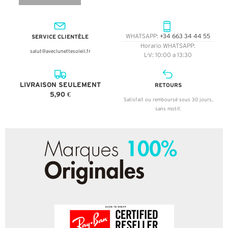
SERVICE CLIENTÈLE
WHATSAPP:
+34 663 34 44 55
Horario WHATSAPP:
salut@aveclunettesoleil.fr
L-V: 10:00 a 13:30
LIVRAISON SEULEMENT
RETOURS
5,90 €
Satisfait ou remboursé sous 30 jours,
sans motif.