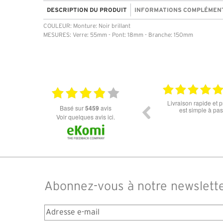
DESCRIPTION DU PRODUIT
INFORMATIONS COMPLÉMEN
COULEUR: Monture: Noir brillant
MESURES: Verre: 55mm - Pont: 18mm - Branche: 150mm
18.07.2026
06.07.2026
fs.la commande
Super lunette merci pour les lunettes pour
Prix a
basé sur
5459
avis
e soucis.
l'éclipse
dans l
Voir quelques avis ici.
des d
comman
14 jour
Abonnez-vous à notre newslett