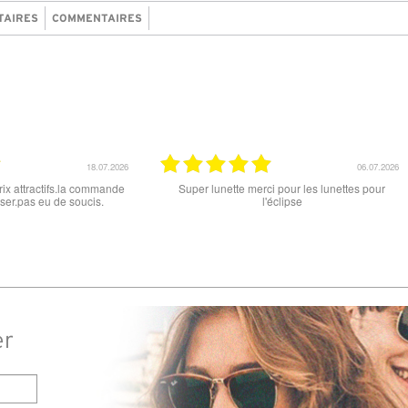
TAIRES
COMMENTAIRES
18.06.2026
ttractif, frais de port faible, un grand choix
tout est parfait , que ce soit le p
es types de lunettes. Attention: les stocks
ou la livraison . merci
ifférents produits ne sont pas à jour. J'ai
dé des lunettes Nike disponible sous 7 à
s. J'ai reçu sous 3 jours. Attention aux avis
truspilot qui reflètent pas le site
er