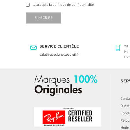
J'accepte la politique de confidentialité
S'INSCRIRE
SERVICE CLIENTÈLE
WH
Hor
salut@aveclunettesoleil.fr
L-V
SER
Conta
Quest
Condit
Retou
Mode 