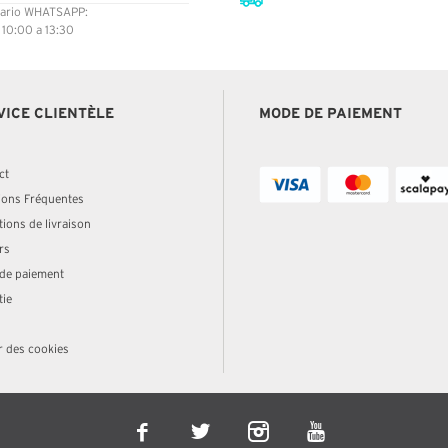
ario WHATSAPP:
: 10:00 a 13:30
VICE CLIENTÈLE
MODE DE PAIEMENT
ct
ions Fréquentes
ions de livraison
rs
de paiement
tie
r des cookies