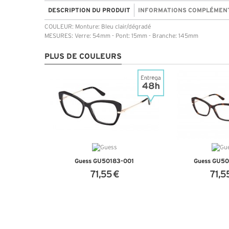
DESCRIPTION DU PRODUIT
INFORMATIONS COMPLÉMEN
COULEUR: Monture: Bleu clair/dégradé
MESURES: Verre: 54mm - Pont: 15mm - Branche: 145mm
PLUS DE COULEURS
Guess GU50183-001
Guess GU5
71,55 €
71,5
+ D'INFOS
+ D'I