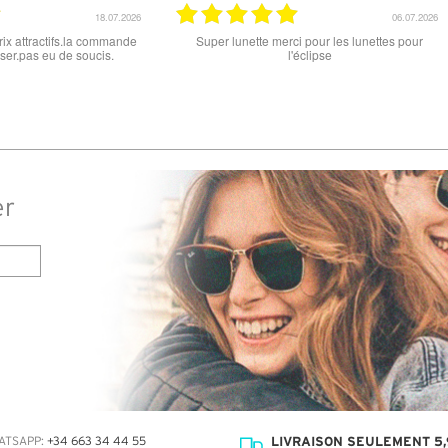
18.06.2026
15.06.2026
e port faible, un grand choix
tout est parfait , que ce soit le produit commandé
ttes. Attention: les stocks
ou la livraison . merci
ts ne sont pas à jour. J'ai
s Nike disponible sous 7 à
s 3 jours. Attention aux avis
reflètent pas le site
er
LIVRAISON SEULEMENT 5,
ATSAPP:
+34 663 34 44 55