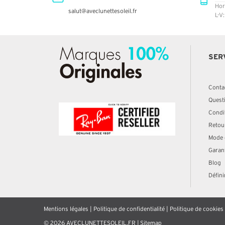
Hor
salut@aveclunettesoleil.fr
L-V
SER
Conta
Quest
Condit
Retou
Mode 
Garan
Blog
Défini
Mentions légales
|
Politique de confidentialité
|
Politique de cookies
© 2026 AVECLUNETTESOLEIL.FR |
Sitemap