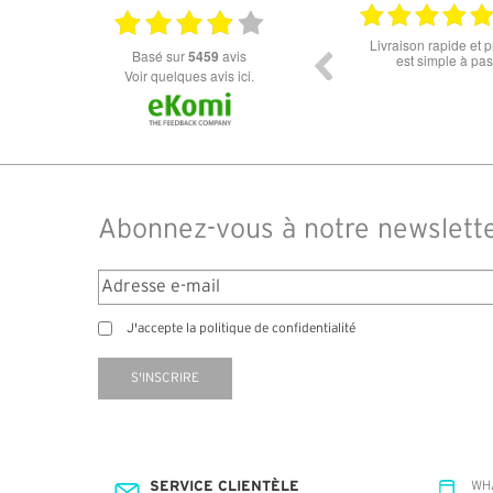
06.07.2026
Super lunette merci pour les lunettes pour
Prix attractif, frais d
basé sur
5459
avis
l'éclipse
dans les types de lune
Voir quelques avis ici.
des différents produi
commandé des lunette
14 jours. J'ai reçu sou
truspilot qui 
Abonnez-vous à notre newslett
J'accepte la politique de confidentialité
S'INSCRIRE
SERVICE CLIENTÈLE
WH