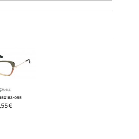
U50183-095
,55 €
'INFOS