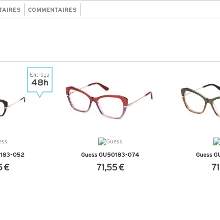
TAIRES
COMMENTAIRES
0183-052
Guess GU50183-074
Guess G
5 €
71,55 €
71
NFOS
+ D'INFOS
+ D