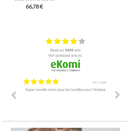
66,78 €
+ D'INFOS
basé sur
5459
avis
Voir quelques avis ici.
18.07.2026
06.07.2026
ande est
Super lunette merci pour les lunettes pour l'éclipse
Prix attr
les t
différen
des lune
reçu so