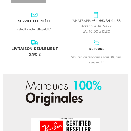
SERVICE CLIENTÈLE
WHATSAPP:
+34 663 34 44 55
Horario WHATSAPP:
salut@aveclunettesoleil.fr
L-V: 10:00 a 13:30
LIVRAISON SEULEMENT
RETOURS
5,90 €
Satisfait ou remboursé sous 30 jours,
sans motif.