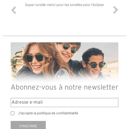
ande est
Super lunette merci pour les lunettes pour l'éclipse
Prix attr
les t
différen
des lune
reçu so
Abonnez-vous à notre newsletter
J'accepte la politique de confidentialité
S'INSCRIRE