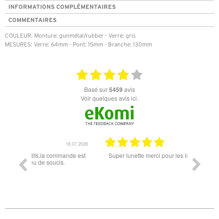
INFORMATIONS COMPLÉMENTAIRES
COMMENTAIRES
COULEUR: Monture: gunmétal/rubber - Verre: gris
MESURES: Verre: 64mm - Pont: 15mm - Branche: 130mm
basé sur
5459
avis
Voir quelques avis ici.
18.07.2026
06.07.2026
ande est
Super lunette merci pour les lunettes pour l'éclipse
Prix attr
les t
différen
des lune
reçu so