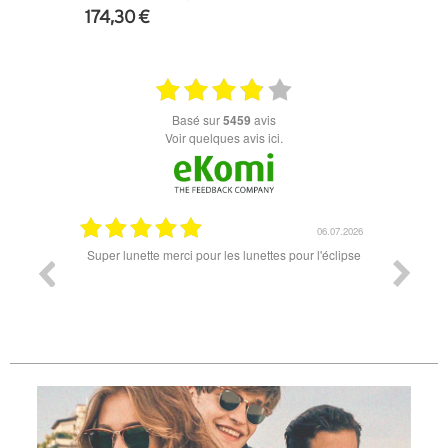
174,30 €
+ D'INFOS
basé sur
5459
avis
Voir quelques avis ici.
18.07.2026
06.07.2026
ande est
Super lunette merci pour les lunettes pour l'éclipse
Prix attr
les t
différen
des lune
reçu so