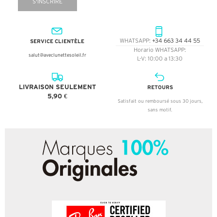
S'INSCRIRE
SERVICE CLIENTÈLE
WHATSAPP:
+34 663 34 44 55
Horario WHATSAPP:
salut@aveclunettesoleil.fr
L-V: 10:00 a 13:30
LIVRAISON SEULEMENT
RETOURS
5,90 €
Satisfait ou remboursé sous 30 jours,
sans motif.