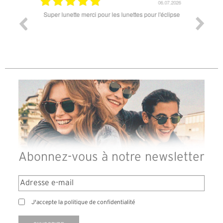
18.07.2026
06.07.2026
ande est
Super lunette merci pour les lunettes pour l'éclipse
Prix attr
les t
différen
des lune
reçu so
Abonnez-vous à notre newsletter
J'accepte la politique de confidentialité