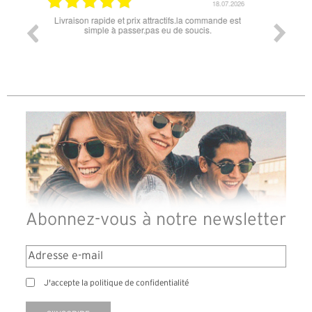
18.07.2026
06.07.2026
mande est
Super lunette merci pour les lunettes pour l'éclipse
Prix attr
les t
différen
des lun
reçu s
Abonnez-vous à notre newsletter
J'accepte la politique de confidentialité