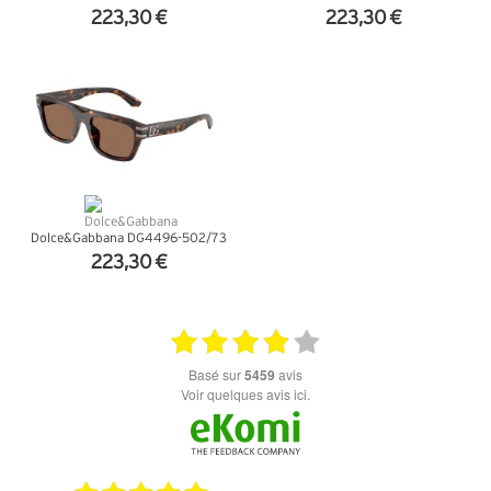
223,30 €
223,30 €
+ D'INFOS
+ D'INFOS
Dolce&Gabbana DG4496-502/73
223,30 €
+ D'INFOS
basé sur
5459
avis
Voir quelques avis ici.