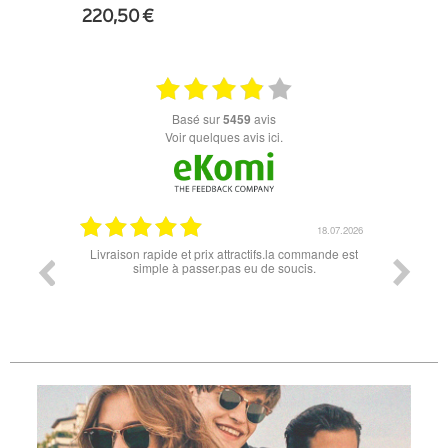
220,50 €
+ D'INFOS
basé sur
5459
avis
Voir quelques avis ici.
18.07.2026
06.07.2026
mmande est
Super lunette merci pour les lunettes pour l'éclipse
Prix at
s.
les
différe
des lu
reçu 