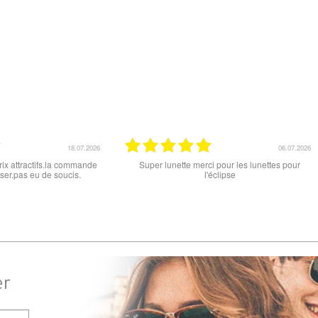
15.06.2026
12
it , que ce soit le produit commandé
super les lunettes, très cool, merci
ou la livraison . merci
er