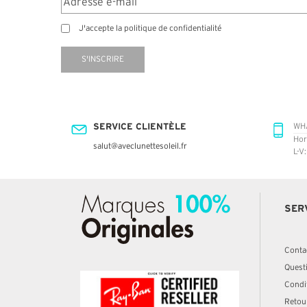
J'accepte la politique de confidentialité
S'INSCRIRE
SERVICE CLIENTÈLE
WH
Hor
salut@aveclunettesoleil.fr
L-V
SER
Conta
Quest
Condit
Retou