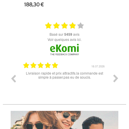
188,30 €
+ D'INFOS
basé sur
5459
avis
Voir quelques avis ici.
18.07.2026
apide et prix attractifs.la commande est
Super lunette merci pour les lunette
mple à passer.pas eu de soucis.