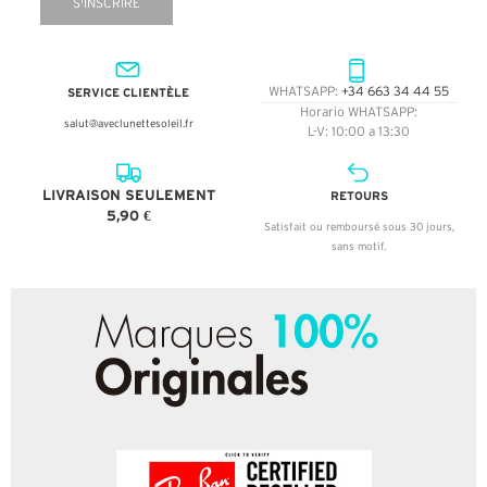
S'INSCRIRE
SERVICE CLIENTÈLE
WHATSAPP:
+34 663 34 44 55
Horario WHATSAPP:
salut@aveclunettesoleil.fr
L-V: 10:00 a 13:30
LIVRAISON SEULEMENT
RETOURS
5,90 €
Satisfait ou remboursé sous 30 jours,
sans motif.