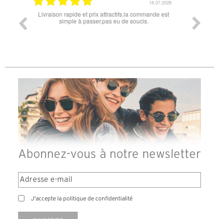
18.07.2026
06.07.2026
ande est
Super lunette merci pour les lunettes pour l'éclipse
Prix attr
les t
différen
des lune
reçu so
Abonnez-vous à notre newsletter
J'accepte la politique de confidentialité