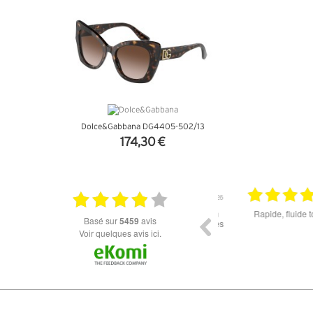
Dolce&Gabbana DG4405-502/13
174,30 €
+ D'INFOS
11.06.2026
Rien à redire si ce n'est la livraison qui est un
Rapide, fluide tout s
basé sur
5459
avis
peu longue à mon goût. Cependant les lunettes
Voir quelques avis ici.
sont top !!