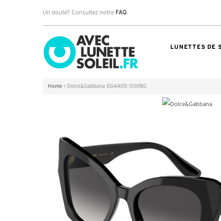
Un doute? Consultez notre
FAQ
.
LUNETTES DE 
Home
>
Dolce&Gabbana DG4405-501/8G