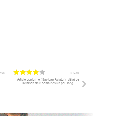
17.04.2026
Article conforme (Ray-ban Aviator) ; délai de
Très bonne expérien
livraison de 3 semaines un peu long.
conforme à mes atten