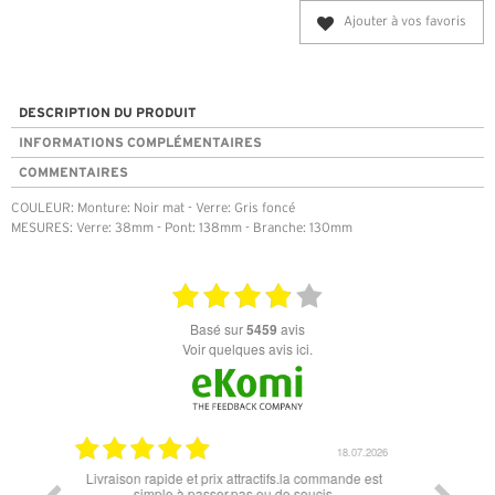
Ajouter à vos favoris
DESCRIPTION DU PRODUIT
INFORMATIONS COMPLÉMENTAIRES
COMMENTAIRES
COULEUR: Monture: Noir mat - Verre: Gris foncé
MESURES: Verre: 38mm - Pont: 138mm - Branche: 130mm
basé sur
5459
avis
Voir quelques avis ici.
18.07.2026
06.07.2026
ommande est
Super lunette merci pour les lunettes pour l'éclipse
Prix a
is.
le