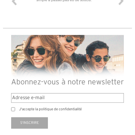
diffé
des l
reçu
Abonnez-vous à notre newsletter
J'accepte la politique de confidentialité
S'INSCRIRE