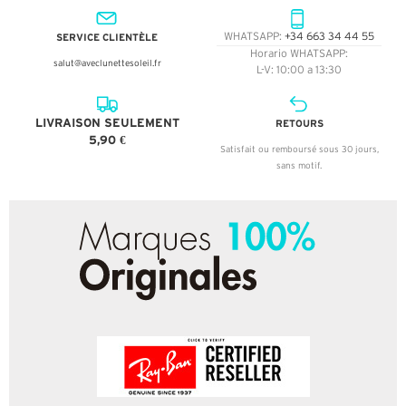
SERVICE CLIENTÈLE
WHATSAPP:
+34 663 34 44 55
Horario WHATSAPP:
salut@aveclunettesoleil.fr
L-V: 10:00 a 13:30
LIVRAISON SEULEMENT
RETOURS
5,90 €
Satisfait ou remboursé sous 30 jours,
sans motif.