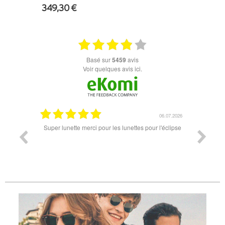
349,30 €
+ D'INFOS
basé sur
5459
avis
Voir quelques avis ici.
18.07.2026
06.07.2026
ande est
Super lunette merci pour les lunettes pour l'éclipse
Prix attr
les t
différen
des lune
reçu so