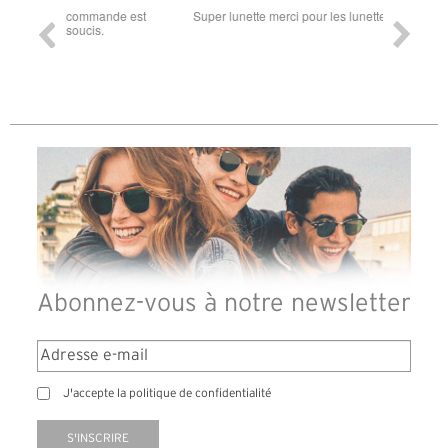
ande est
Super lunette merci pour les lunettes pour l'éclipse
Prix attr
les t
différen
des lune
reçu so
Abonnez-vous à notre newsletter
J'accepte la politique de confidentialité
S'INSCRIRE