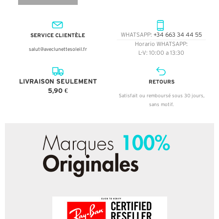
SERVICE CLIENTÈLE
WHATSAPP:
+34 663 34 44 55
Horario WHATSAPP:
salut@aveclunettesoleil.fr
L-V: 10:00 a 13:30
LIVRAISON SEULEMENT
RETOURS
5,90 €
Satisfait ou remboursé sous 30 jours,
sans motif.