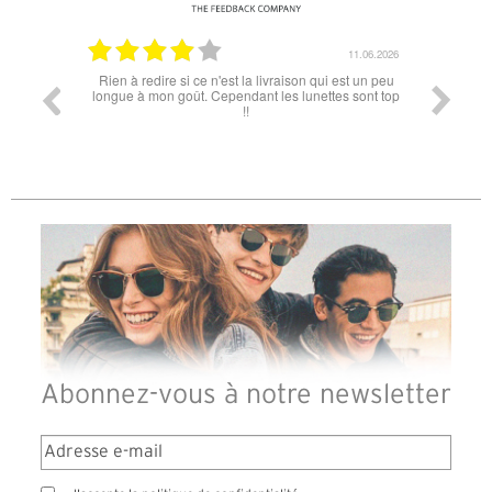
12.06.2026
11.06.2026
Rien à redire si ce n'est la livraison qui est un peu
Rapid
longue à mon goût. Cependant les lunettes sont top
!!
Abonnez-vous à notre newsletter