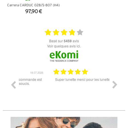
Carrera CARDUC 028/S-807 (H4)
97,90 €
+ D'INFOS
basé sur
5459
avis
Voir quelques avis ici.
18.07.2026
06.07.2026
ande est
Super lunette merci pour les lunettes pour l'éclipse
Prix attr
les t
différen
des lune
reçu so