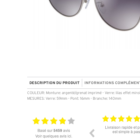
DESCRIPTION DU PRODUIT
INFORMATIONS COMPLÉMEN
COULEUR: Monture: argenté/grenat imprimé - Verre: lilas effet miro
MESURES: Verre: 59mm - Pont: 16mm - Branche: 140mm
18.06.2026
Prix attractif, frais de port faible, un grand choix
tout est parfait , que
basé sur
5459
avis
dans les types de lunettes. Attention: les stocks
ou la liv
des différents produits ne sont pas à jour. J'ai
Voir quelques avis ici.