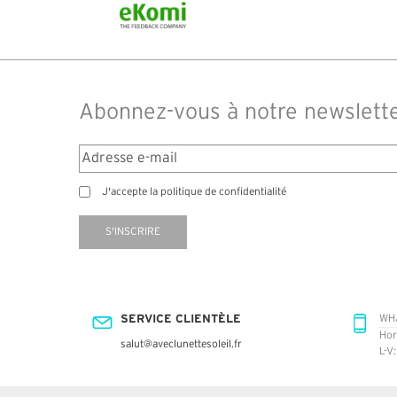
commandé des lunettes Nike disponible sous 7 à
14 jours. J'ai reçu sous 3 jours. Attention aux avis
truspilot qui reflètent pas le site
Abonnez-vous à notre newslett
J'accepte la politique de confidentialité
S'INSCRIRE
SERVICE CLIENTÈLE
WH
Hor
salut@aveclunettesoleil.fr
L-V