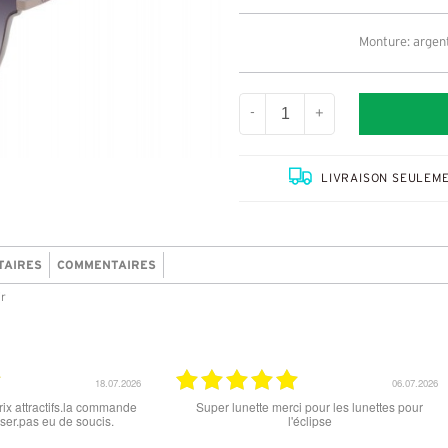
Monture: argent
-
+
LIVRAISON SEULEME
TAIRES
COMMENTAIRES
ir
15.06.2026
12.06.2026
 ce soit le produit commandé
super les lunettes, très cool, merci
raison . merci