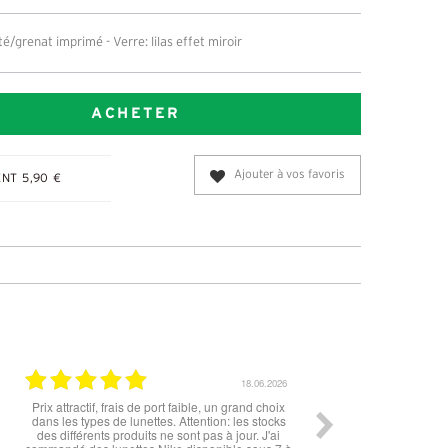
é/grenat imprimé - Verre: lilas effet miroir
ACHETER
Ajouter à vos favoris
NT 5,90 €
11.06.2026
Rien à redire si ce n'est la livraison qui est un
Rapide, fluide tout s’
peu longue à mon goût. Cependant les lunettes
sont top !!