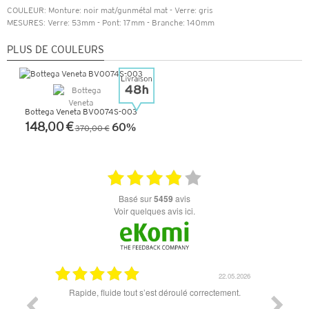
COULEUR: Monture: noir mat/gunmétal mat - Verre: gris
MESURES: Verre: 53mm - Pont: 17mm - Branche: 140mm
PLUS DE COULEURS
Bottega Veneta BV0074S-003
148,00 €
60%
370,00 €
+ D'INFOS
basé sur
5459
avis
Voir quelques avis ici.
11.06.2026
22.05.2026
t un peu
Rapide, fluide tout s’est déroulé correctement.
 sont top