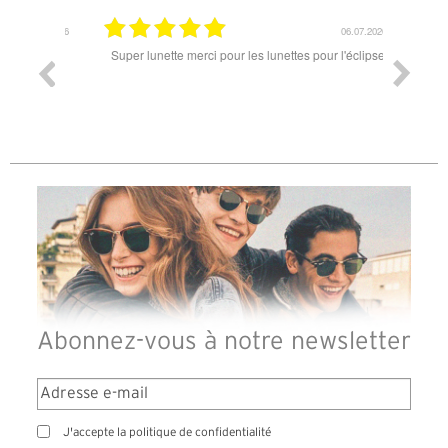
18.07.2026
06.07.2026
ande est
Super lunette merci pour les lunettes pour l'éclipse
Prix attr
les t
différen
des lune
reçu so
Abonnez-vous à notre newsletter
J'accepte la politique de confidentialité