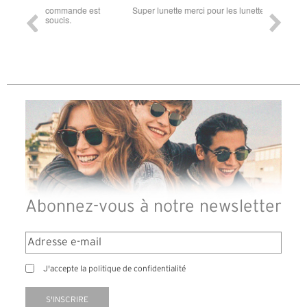
ande est
Super lunette merci pour les lunettes pour l'éclipse
Prix attr
les t
différen
des lune
reçu so
Abonnez-vous à notre newsletter
J'accepte la politique de confidentialité
S'INSCRIRE