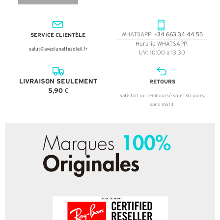
SERVICE CLIENTÈLE
WHATSAPP:
+34 663 34 44 55
Horario WHATSAPP:
salut@aveclunettesoleil.fr
L-V: 10:00 a 13:30
LIVRAISON SEULEMENT
RETOURS
5,90 €
Satisfait ou remboursé sous 30 jours,
sans motif.