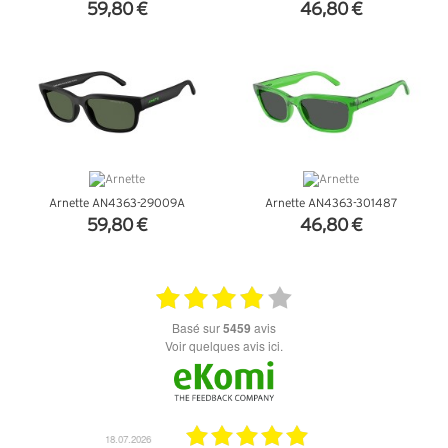
59,80 €
46,80 €
+ D'INFOS
+ D'INFOS
Arnette AN4363-29009A
Arnette AN4363-301487
59,80 €
46,80 €
+ D'INFOS
+ D'INFOS
basé sur
5459
avis
Voir quelques avis ici.
18.07.2026
06.07.2026