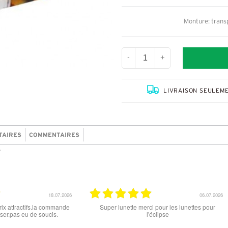
Monture: trans
-
+
LIVRAISON SEULEME
TAIRES
COMMENTAIRES
r
06.07.2026
Super lunette merci pour les lunettes pour
Prix attractif, frais de port fai
l'éclipse
dans les types de lunettes. Att
des différents produits ne sont