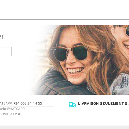
commandé des lunettes Nike di
14 jours. J'ai reçu sous 3 jours.
truspilot qui reflètent p
er
LIVRAISON SEULEMENT 5,
ATSAPP:
+34 663 34 44 55
ario WHATSAPP:
: 10:00 a 13:30