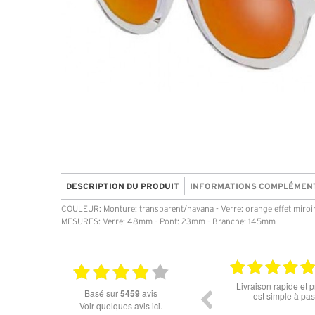
DESCRIPTION DU PRODUIT
INFORMATIONS COMPLÉMEN
COULEUR: Monture: transparent/havana - Verre: orange effet miroi
MESURES: Verre: 48mm - Pont: 23mm - Branche: 145mm
07.04.2026
18.07.2026
ettes de soleil
Livraison rapide et prix attractifs.la commande
basé sur
5459
avis
livraison rapide
est simple à passer.pas eu de soucis.
Voir quelques avis ici.