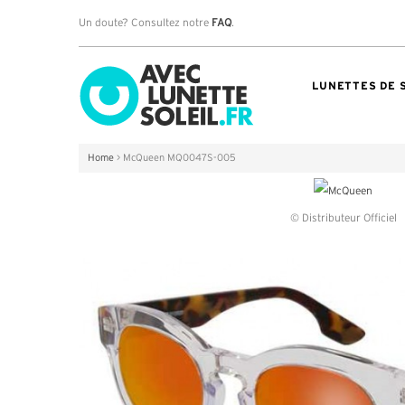
Un doute? Consultez notre
FAQ
.
LUNETTES DE 
Home
>
McQueen MQ0047S-005
© Distributeur Officiel