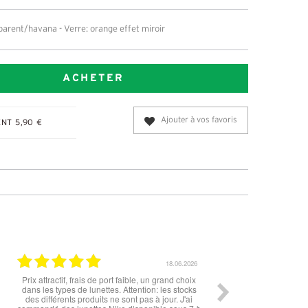
parent/havana - Verre: orange effet miroir
ACHETER
Ajouter à vos favoris
NT 5,90 €
18.06.2026
15.06.2026
ble, un grand choix
tout est parfait , que ce soit le produit commandé
ention: les stocks
ou la livraison . merci
 pas à jour. J'ai