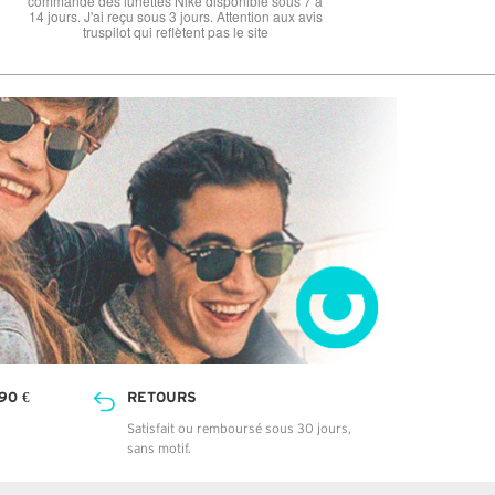
sponible sous 7 à
 Attention aux avis
as le site
90 €
RETOURS
Satisfait ou remboursé sous 30 jours,
sans motif.